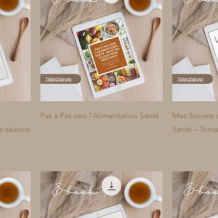
Pas à Pas vers l’Alimentation Santé
Mes Secrets 
es saisons
Santé – Tome
Prix
11,11 €
Prix
7,77 €
Taxe Incluse
Taxe Incluse