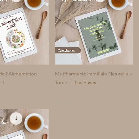
de l’Alimentation
Ma Pharmacie Familiale Naturelle –
 1
Tome 1 : Les Bases
Prix
9,99 €
Taxe Incluse