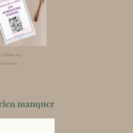
tiliser les
positives
 rien manquer