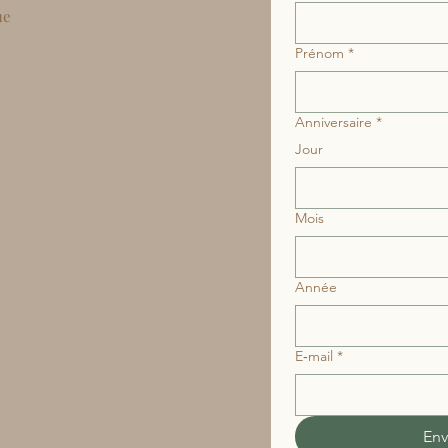
ue
Prénom
*
Anniversaire
*
Jour
Mois
Année
E‑mail
*
Env