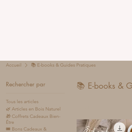
Accueil
📚 E-books & Guides Pratiques
Rechercher par
📚 E-books & G
Tous les articles
7 articles
🌿 Articles en Bois Naturel
🎁 Coffrets Cadeaux Bien-
Être
🎟️ Bons Cadeaux &