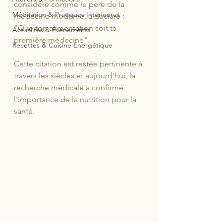
considéré comme le père de la 
Méditation & Pratiques Intérieures
médecine moderne, a déclaré : 
"Que ton alimentation soit ta 
Actualités & Évènements
première médecine". 
Recettes & Cuisine Énergétique
Cette citation est restée pertinente à 
travers les siècles et aujourd'hui, la 
recherche médicale a confirmé 
l'importance de la nutrition pour la 
santé. 