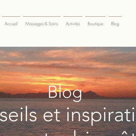
Accueil
Massages & Soins
Activités
Boutique
Blog
Blog
eils et inspirat