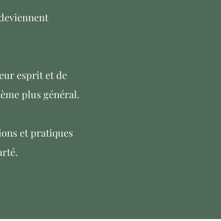
 deviennent
eur esprit et de
tème plus général.
ions et pratiques
arté.