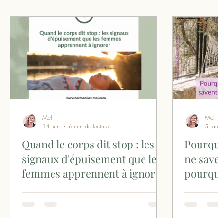
Ateliers & Formations
Méditation & Pratiques 
Mel
Mel
14 juin
6 min de lecture
5 jan
Quand le corps dit stop : les
Pourqu
signaux d'épuisement que les
ne save
femmes apprennent à ignorer
pourqu
manque
Fatigue chronique, irritabilité, insomnies,
Pour la fe
douleurs diffuses, perte d'enthousiasme...
: corps et
Ces signaux d'épuisement sont souvent
une sieste