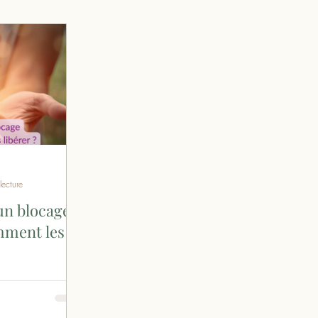
& Cuisine Énergétique
lecture
un blocage
mment les
 avec l'impression
dans un costume
ps est là,