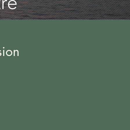
tre
sion