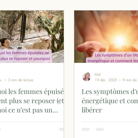
Intérieures
Actualités & Évènements
Recettes 
Mel
v.
3 min de lecture
19 déc. 2025
9 min de 
oi les femmes épuisées
Les symptômes d'
nt plus se reposer (et
énergétique et co
oi ce n’est pas un
libérer
 de volonté)
mme épuisée, le repos ne suffit plus
Certains matins, on se lève
 esprit restent en alerte, même après
d'avoir dormi tout habillé 
 ou un week-end. Ce n’est pas un
trois tailles trop petit. Le cor