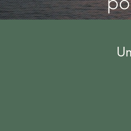
po
Un