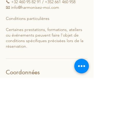
📞 +32 460 95 82 91 / +352 661 460 958
📧 info@harmonisez-moi.com
Conditions particulières
Certaines prestations, formations, ateliers
ou événements peuvent faire l'objet de
conditions spécifiques précisées lors de la
réservation.
Coordonnées
0032460958291
info@harmonisez-moi.com
9 Enneschtgaass, 9678 Nothum Lac de la
Haute-Sûre, Luxembourg