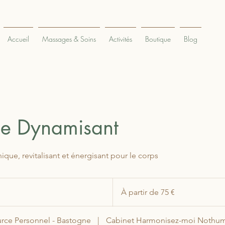
Accueil
Massages & Soins
Activités
Boutique
Blog
e Dynamisant
Tonique, revitalisant et énergisant pour le corps
À
partir
D
À partir de 75 €
de
75
euros
urce Personnel - Bastogne
|
Cabinet Harmonisez-moi Nothu