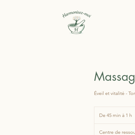
Massag
Éveil et vitalité - 
De 45 min à 1 h
e
4
Centre de resso