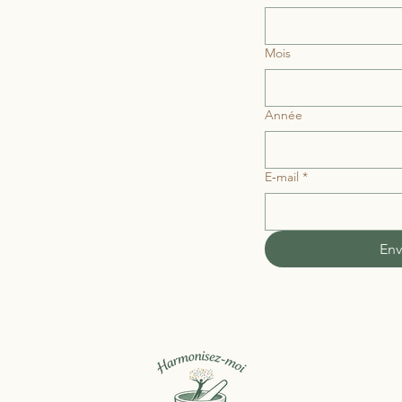
Mois
Année
E‑mail
*
Env