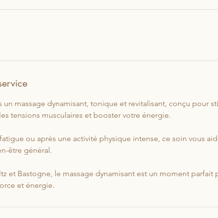
m
service
s un massage dynamisant, tonique et revitalisant, conçu pour sti
les tensions musculaires et booster votre énergie.
e fatigue ou après une activité physique intense, ce soin vous aid
ien-être général.
tz et Bastogne, le massage dynamisant est un moment parfait po
force et énergie.