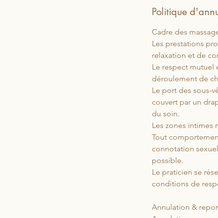
Politique d'ann
Cadre des massage
Les prestations pr
relaxation et de co
Le respect mutuel e
déroulement de ch
Le port des sous-v
couvert par un drap
du soin.
Les zones intimes 
Tout comportement,
connotation sexuel
possible.
Le praticien se rés
conditions de respe
Annulation & repor