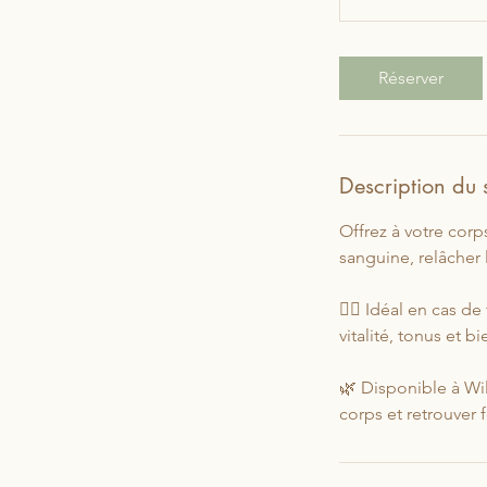
5
i
Réserver
n
à
1
Description du 
Offrez à votre corp
sanguine, relâcher 
💆‍♀️ Idéal en cas d
vitalité, tonus et b
🌿 Disponible à Wil
corps et retrouver 