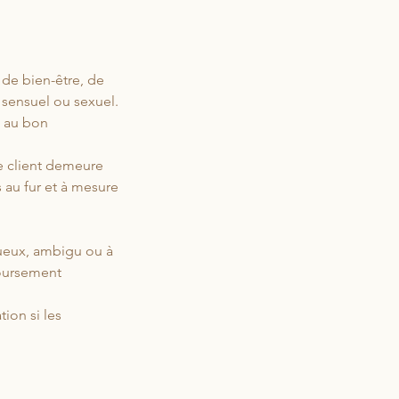
de bien-être, de
 sensuel ou sexuel.
e au bon
e client demeure
s au fur et à mesure
tueux, ambigu ou à
boursement
ion si les