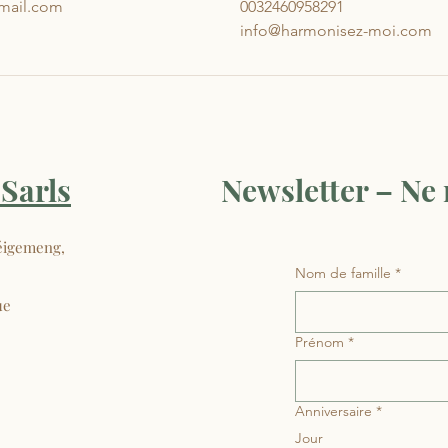
mail.com
0032460958291
info@harmonisez-moi.com
Sarls
Newsletter – Ne
éigemeng,
Nom de famille
*
ue
Prénom
*
Anniversaire
*
Jour