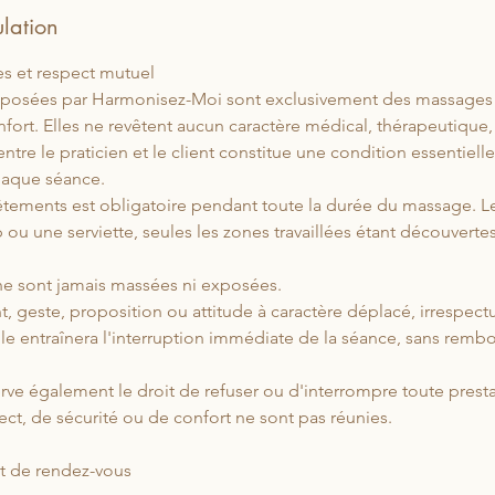
ulation
s et respect mutuel
oposées par Harmonisez-Moi sont exclusivement des massages 
nfort. Elles ne revêtent aucun caractère médical, thérapeutique,
ntre le praticien et le client constitue une condition essentiell
aque séance.
êtements est obligatoire pendant toute la durée du massage. L
 ou une serviette, seules les zones travaillées étant découverte
ne sont jamais massées ni exposées.
 geste, proposition ou attitude à caractère déplacé, irrespec
le entraînera l'interruption immédiate de la séance, sans rem
erve également le droit de refuser ou d'interrompre toute prestat
ct, de sécurité ou de confort ne sont pas réunies.
t de rendez-vous