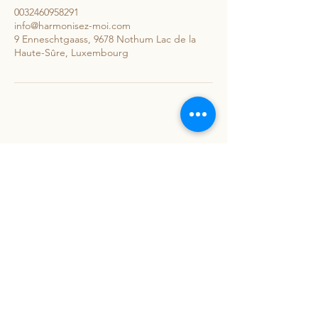
0032460958291
info@harmonisez-moi.com
9 Enneschtgaass, 9678 Nothum Lac de la
Haute-Sûre, Luxembourg
Harmonisez-moi Sarls
9 Enneschtgaass, 9678 Nothum Stauséigemeng,
Luxembourg