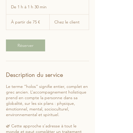
De 1 h à 1 h 30 min
D
e
À
1
partir
À partir de 75 €
Chez le client
de
à
75
1
euros
3
0
Réserver
m
i
n
Description du service
Le terme “holos” signifie entier, complet en
grec ancien. L’accompagnement holistique
prend en compte la personne dans sa
globalité, sur les six plans : physique,
émotionnel, mental, socioculturel,
environnemental et spirituel.
🌿 Cette approche s’adresse à tout le
monde et peut compléter un traitement