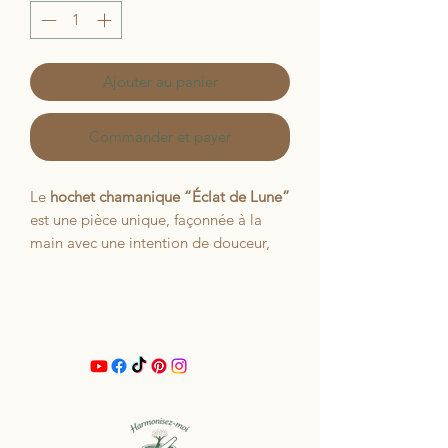
Ajouter au panier
Commander et payer
Le
hochet chamanique “Éclat de Lune”
est une pièce unique, façonnée à la
main avec une intention de douceur,
de guidance et de clarté intérieure.
Sa vibration est légère, apaisante,
presque chuchotée… comme une lune
qui éclaire sans éblouir.
🪶
Bois brûlé et gravé
, révélant des
symboles subtils pour soutenir
l’intuition et la connexion aux cycles.