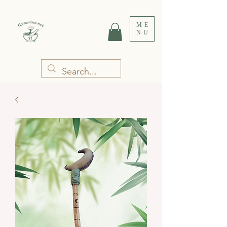
ME
NU