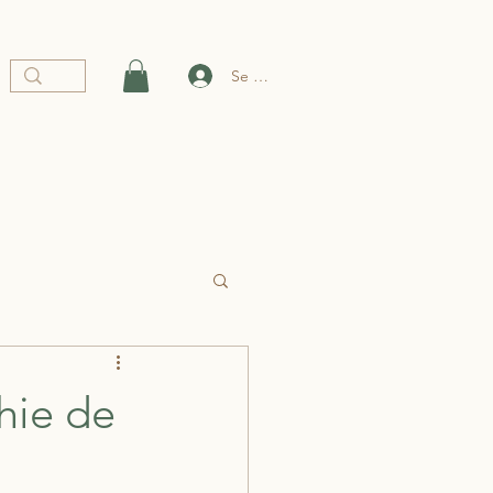
Se connecter
ns
hie de