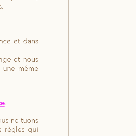
s.
nce et dans 
ge et nous 
ur une même 
ce
.
ous ne tuons 
 règles qui 