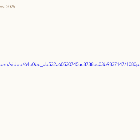
ov. 2025
gétique
ic.com/video/64e0bc_ab532a60530745ac8738ec03b9837147/1080p