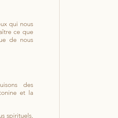
eux qui nous 
ître ce que 
que de nous 
uisons des 
onine et la 
 spirituels, 