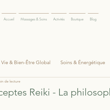
Accueil
Massages & Soins
Activités
Boutique
Blog
 Vie & Bien-Être Global
Soins & Énergétique
in de lecture
Massages Holistiques
Ateliers & Formatio
ceptes Reiki - La philosop
térieures
Actualités & Évènements