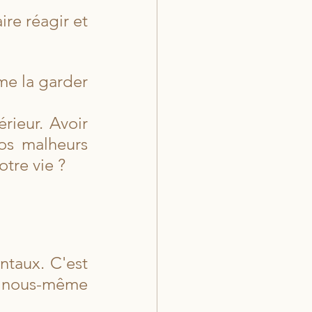
re réagir et 
me la garder  
rieur. Avoir 
s malheurs 
otre vie ?
taux. C'est 
e nous-même 