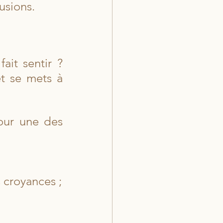
usions.
it sentir ? 
t se mets à 
our une des 
 croyances ;