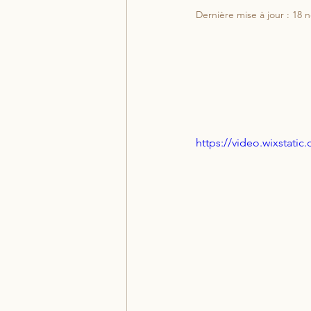
Dernière mise à jour :
18 n
Recettes & Cuisine Éner
https://video.wixstat