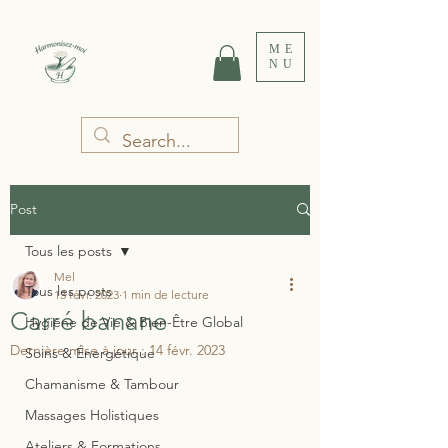
ME
NU
Post
Tous les posts
Mel
Tous les posts
13 févr. 2023
1 min de lecture
Carré banane
Hygiène de Vie & Bien-Être Global
Dernière mise à jour :
14 févr. 2023
Soins & Énergétique
Chamanisme & Tambour
Massages Holistiques
Ateliers & Formations