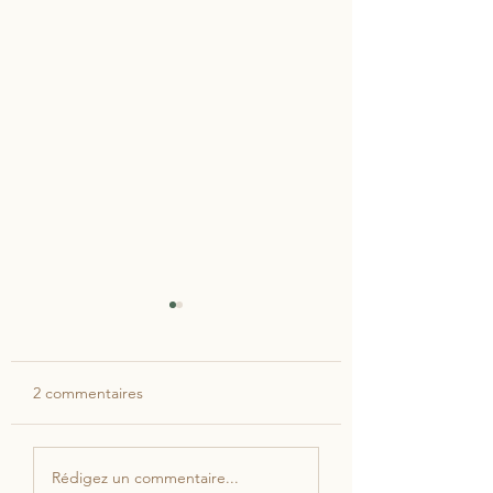
2 commentaires
Incroyable Brownie
Carré moelleux a
Rédigez un commentaire...
Chocolat-Avocat
pommes sans suc