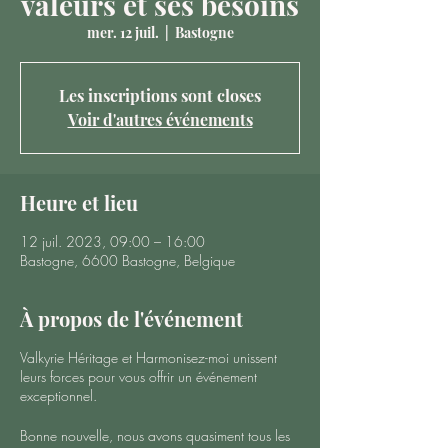
valeurs et ses besoins
mer. 12 juil.
  |  
Bastogne
Les inscriptions sont closes
Voir d'autres événements
Heure et lieu
12 juil. 2023, 09:00 – 16:00
Bastogne, 6600 Bastogne, Belgique
À propos de l'événement
Valkyrie Héritage et Harmonisez-moi unissent
leurs forces pour vous offrir un événement
exceptionnel.
Bonne nouvelle, nous avons quasiment tous les