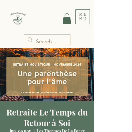
ME
NU
Retraite Le Temps du
Retour à Soi
lun. 09 nov.
  |  
Les Thermes De La Forge