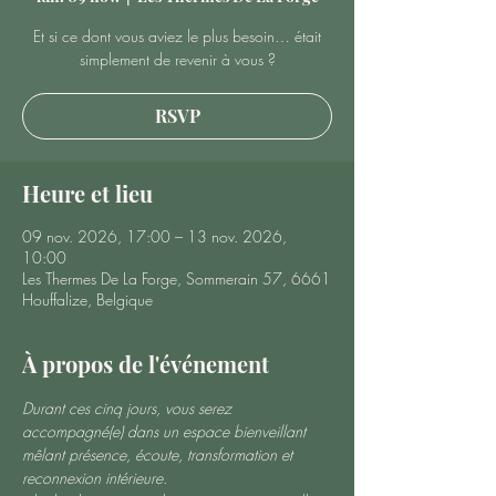
Et si ce dont vous aviez le plus besoin… était
simplement de revenir à vous ?
RSVP
Heure et lieu
09 nov. 2026, 17:00 – 13 nov. 2026,
10:00
Les Thermes De La Forge, Sommerain 57, 6661
Houffalize, Belgique
À propos de l'événement
Durant ces cinq jours, vous serez 
accompagné(e) dans un espace bienveillant 
mêlant présence, écoute, transformation et 
reconnexion intérieure.