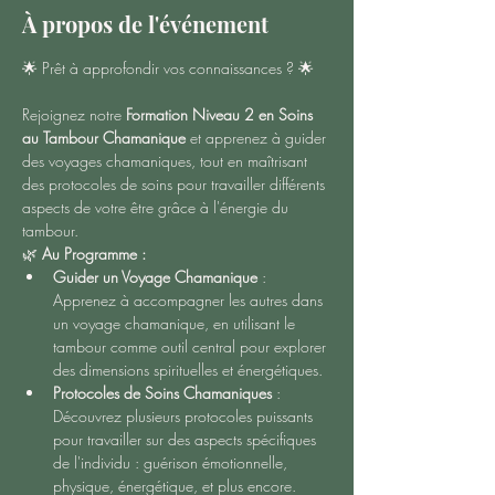
À propos de l'événement
🌟 Prêt à approfondir vos connaissances ? 🌟
Rejoignez notre 
Formation Niveau 2 en Soins 
au Tambour Chamanique
 et apprenez à guider 
des voyages chamaniques, tout en maîtrisant 
des protocoles de soins pour travailler différents 
aspects de votre être grâce à l'énergie du 
tambour. 
🌿 
Au Programme :
Guider un Voyage Chamanique
 : 
Apprenez à accompagner les autres dans 
un voyage chamanique, en utilisant le 
tambour comme outil central pour explorer 
des dimensions spirituelles et énergétiques.
Protocoles de Soins Chamaniques
 : 
Découvrez plusieurs protocoles puissants 
pour travailler sur des aspects spécifiques 
de l'individu : guérison émotionnelle, 
physique, énergétique, et plus encore.