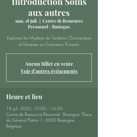
Introduction Soins
aux autres
sam. 18 juil.
  |  
Centre de Ressource
Personnel - Bastogne
Explorez les Mystères du Tambour Chamanique
et Devenez un Guérisseur Puissant
Aucun billet en vente
Voir d'autres événements
Heure et lieu
18 juil. 2026, 10:00 – 16:00
Centre de Ressource Personnel - Bastogne, Place
du Général Patton 1, 6600 Bastogne,
Belgique