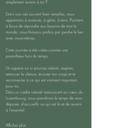
simplement revenir à toi ?
Dans nos vies souvent bien remplies, nous 
apprenons à avancer, à gérer, à tenir. Pourtant, 
à force de répondre aux besoins de tout le 
monde, nous finissons parfois par perdre le lien 
avec nous-mêmes.
Cette journée a été créée comme une 
parenthèse hors du temps.
Un espace où tu pourras ralentir, respirer, 
retrouver le silence, écouter ton corps et te 
reconnecter à ce qui est vraiment important 
pour toi.
Dans un cadre naturel ressourçant au cœur du 
Luxembourg, nous prendrons le temps de nous 
déposer, d'accueillir ce qui est là et de revenir 
à l'essentiel.
Afficher plus