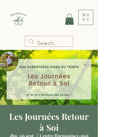
ME
NU
Les Journées Retour
à Soi
dim. 06 sept.
  |  
Centre Harmonisez-moi