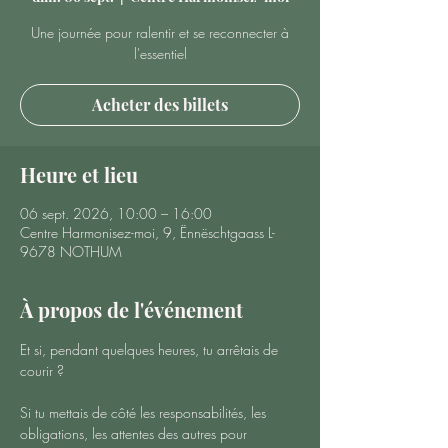
Une journée pour ralentir et se reconnecter à
l'essentiel
Acheter des billets
Heure et lieu
06 sept. 2026, 10:00 – 16:00
Centre Harmonisez-moi, 9, Ënnëschtgaass L-
9678 NOTHUM
À propos de l'événement
Et si, pendant quelques heures, tu arrêtais de 
courir ?
Si tu mettais de côté les responsabilités, les 
obligations, les attentes des autres pour 