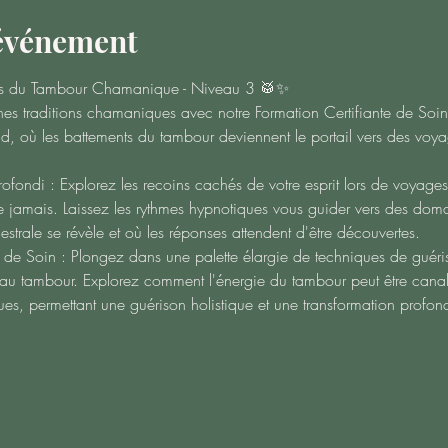
'événement
nds du Tambour Chamanique - Niveau 3 🥁✨
s traditions chamaniques avec notre Formation Certifiante de So
nd, où les battements du tambour deviennent le portail vers des voya
ndi : Explorez les recoins cachés de votre esprit lors de voyag
que jamais. Laissez les rythmes hypnotiques vous guider vers des do
strale se révèle et où les réponses attendent d'être découvertes.
de Soin : Plongez dans une palette élargie de techniques de guéris
au tambour. Explorez comment l'énergie du tambour peut être cana
ues, permettant une guérison holistique et une transformation profon