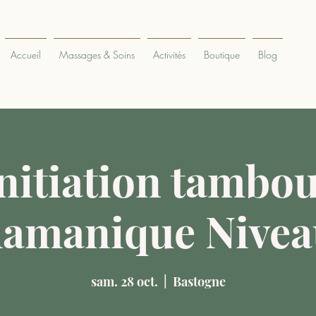
Accueil
Massages & Soins
Activités
Boutique
Blog
nitiation tambo
amanique Nivea
sam. 28 oct.
  |  
Bastogne