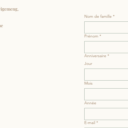
éigemeng,
Nom de famille
*
ue
Prénom
*
Anniversaire
*
Jour
Mois
Année
E‑mail
*