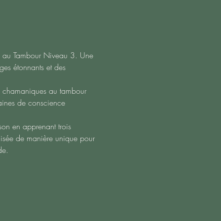
in au Tambour Niveau 3. Une 
ges étonnants et des 
es chamaniques au tambour 
maines de conscience 
on en apprenant trois 
lisée de manière unique pour 
de.