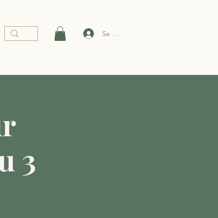
Se connecter
ur
u 3