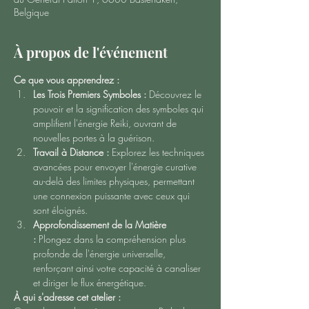
Belgique
À propos de l'événement
Ce que vous apprendrez :
Les Trois Premiers Symboles :
 Découvrez le 
pouvoir et la signification des symboles qui 
amplifient l'énergie Reiki, ouvrant de 
nouvelles portes à la guérison.
Travail à Distance :
 Explorez les techniques 
avancées pour envoyer l'énergie curative 
au-delà des limites physiques, permettant 
une connexion puissante avec ceux qui 
sont éloignés.
Approfondissement de la Matière 
:
 Plongez dans la compréhension plus 
profonde de l'énergie universelle, 
renforçant ainsi votre capacité à canaliser 
et diriger le flux énergétique.
À qui s'adresse cet atelier :