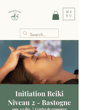
ME
NU
Initiation Reiki
Niveau 2 - Bastogne
sam. 02 déc.
  |  
Centre de ressource