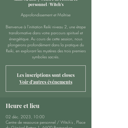
personnel / Witch's
Approfondissement et Maîtrise
Bienvenue à l'initiation Reiki niveau 2, une étape
transformative dans votre parcours spirituel et
énergétique. Au cours de cette session, nous
plongerons profondément dans la pratique du
Reiki, en explorant les mystères des trois premiers
symboles sacrés.
Les inscriptions sont closes
Voir d'autres événements
Heure et lieu
02 déc. 2023, 10:00
Centre de ressource personnel / Witch's , Place
du Général Patton 1, 6600 Bastenaken,