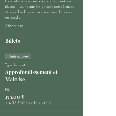
Cet atelier est destiné aux praticiens Reiki de 
niveau 1 souhaitant élargir leurs compétences 
et approfondir leur connexion avec l'énergie 
universelle.
Afficher plus
Billets
Vente expirée
Type de billet
Approfondissement et
Maîtrise
Prix
175,00 €
+ 4,38 € de frais de billetterie