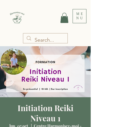
ME
NU
Initiation Reiki
Niveau 1
lun. 05 oct.
  |  
Centre Harmonisez-moi -