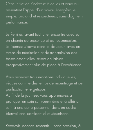
Cette initiation s’adresse à celles et ceux qui 
ressentent l’appel d’un travail énergétique 
simple, profond et respectueux, sans dogme ni 
performance.
Le Reiki est avant tout une rencontre avec soi, 
un chemin de présence et de reconnexion.
La journée s’ouvre dans la douceur, avec un 
temps de méditation et de transmission des 
bases essentielles, avant de laisser 
progressivement plus de place à l’expérience.
Vous recevrez trois initiations individuelles, 
vécues comme des temps de recentrage et de 
purification énergétique.
Au fil de la journée, vous apprendrez à 
pratiquer un soin sur vous-même et à offrir un 
soin à une autre personne, dans un cadre 
bienveillant, confidentiel et sécurisant.
Recevoir, donner, ressentir… sans pression, à 