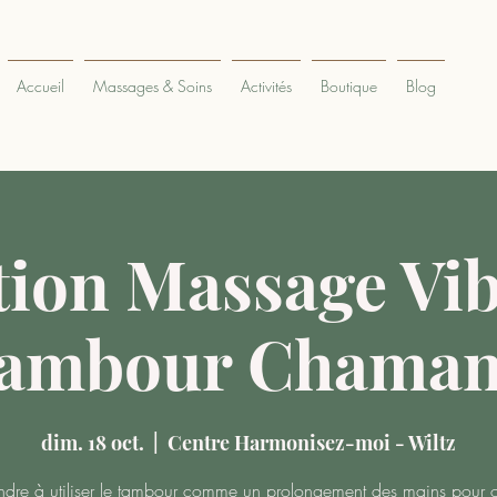
Accueil
Massages & Soins
Activités
Boutique
Blog
ion Massage Vib
Tambour Chaman
dim. 18 oct.
  |  
Centre Harmonisez-moi - Wiltz
dre à utiliser le tambour comme un prolongement des mains pour of