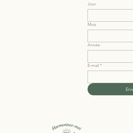
Jour
Mois
Année
E‑mail
*
Env