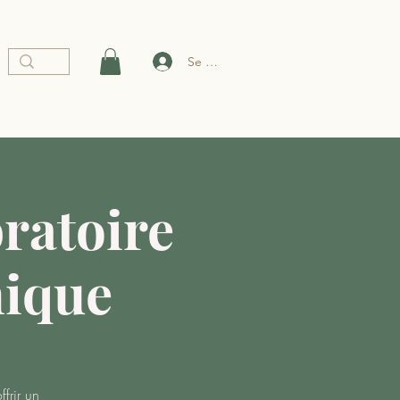
Se connecter
ratoire
ique
frir un