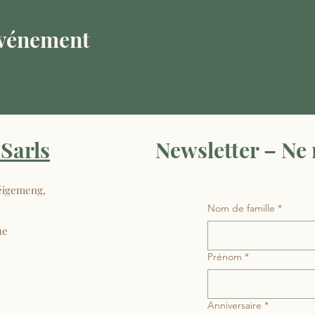
événement
Sarls
Newsletter – Ne
éigemeng,
Nom de famille
*
ue
Prénom
*
Anniversaire
*