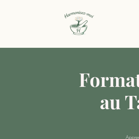
Format
au 
Appren