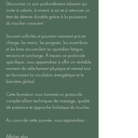
Découvrez un soin profondément relaxant qui 
invite à ralentir, à revenir à soi et à retrouver un 
état de détente durable grâce à la puissance 
du toucher conscient.
Souvent sollicités et pourtant rarement pris en 
charge, les mains, les poignets, les avant-bras 
et les bras accumulent au quotidien fatigue, 
tensions et surcharge. À travers ce protocole 
spécifique, vous apprendrez à offrir un véritable 
moment de relâchement physique et mental tout 
en favorisant la circulation énergétique et le 
bien-être global.
Cette formation vous transmet un protocole 
complet alliant techniques de massage, qualité 
de présence et approche holistique du toucher.
Au cours de cette journée, vous apprendrez :
Afficher plus