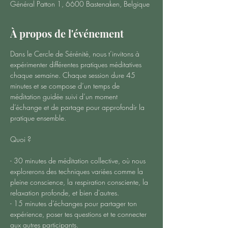
Général Patton 1, 6600 Bastenaken, Belgique
À propos de l'événement
Dans le Cercle de Sérénité, nous t’invitons à 
expérimenter différentes pratiques méditatives 
chaque semaine. Chaque session dure 45 
minutes et se compose d’un temps de 
méditation guidée suivi d’un moment 
d’échange et de partage pour approfondir la 
pratique ensemble.
Quoi ?
- 30 minutes de méditation collective, où nous 
explorerons des techniques variées comme la 
pleine conscience, la respiration consciente, la 
relaxation profonde, et bien d'autres.
- 15 minutes d’échanges pour partager ton 
expérience, poser tes questions et te connecter 
aux autres participants.