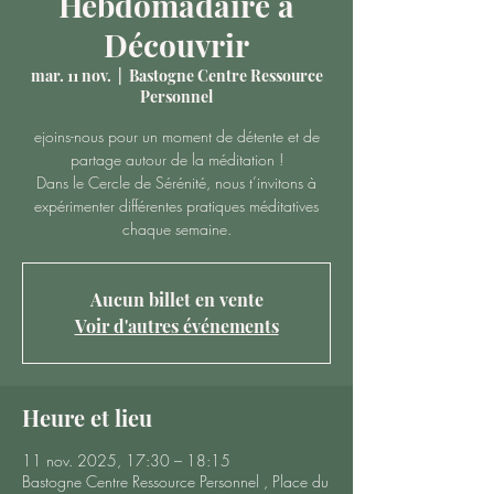
Hebdomadaire à
Découvrir
mar. 11 nov.
  |  
Bastogne Centre Ressource
Personnel
ejoins-nous pour un moment de détente et de
partage autour de la méditation !
Dans le Cercle de Sérénité, nous t’invitons à
expérimenter différentes pratiques méditatives
chaque semaine.
Aucun billet en vente
Voir d'autres événements
Heure et lieu
11 nov. 2025, 17:30 – 18:15
Bastogne Centre Ressource Personnel , Place du