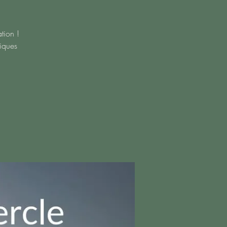
tion !
tiques