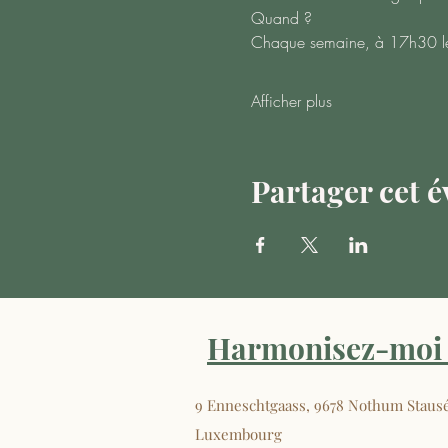
Quand ?
Chaque semaine, à 17h30 le m
Afficher plus
Partager cet 
Harmonisez-moi 
9 Enneschtgaass, 9678 Nothum Staus
Luxembourg