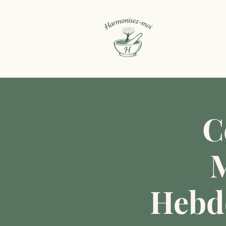
C
M
Hebd