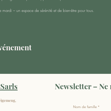
ardi – un espace de sérénité et de bien-être pour tous.
événement
Sarls
Newsletter – Ne
éigemeng,
Nom de famille
*