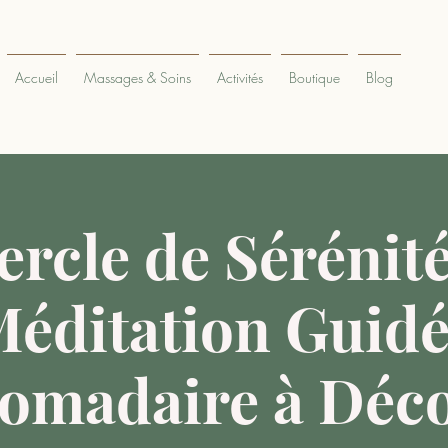
Accueil
Massages & Soins
Activités
Boutique
Blog
ercle de Sérénité
éditation Guid
omadaire à Déco