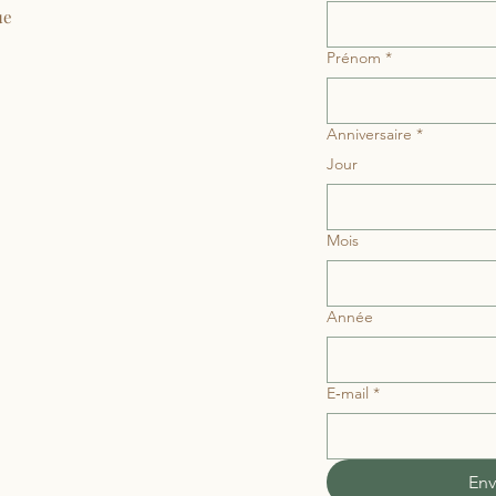
ue
Prénom
*
Anniversaire
*
Jour
Mois
Année
E‑mail
*
Env