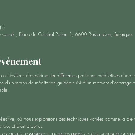
15
rsonnel , Place du Général Patton 1, 6600 Bastenaken, Belgique
'événement
ous t’invitons à expérimenter différentes pratiques méditatives cha
e d’un temps de méditation guidée suivi d’un moment d’échange e
mble.
llective, où nous explorerons des techniques variées comme la plein
onde, et bien d'autres.
partager ton expérience, poser tes questions et te connecter aux aut