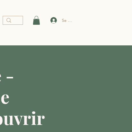
Se connecter
 -
ée
uvrir