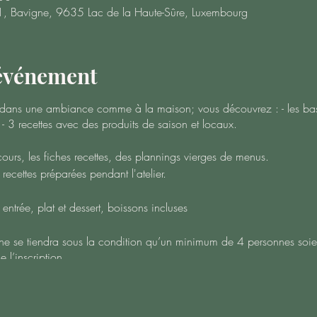
1, Bavigne, 9635 Lac de la Haute-Sûre, Luxembourg
'événement
et dans une ambiance comme à la maison; vous découvrez : - les base
 3 recettes avec des produits de saison et locaux.
ours, les fiches recettes, des plannings vierges de menus.
ecettes préparées pendant l'atelier.
entrée, plat et dessert, boissons incluses
sine se tiendra sous la condition qu’un minimum de 4 personnes soi
 l’inscription