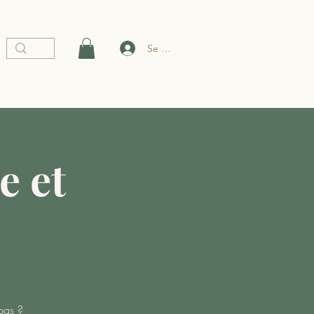
Se connecter
e et
pas ?