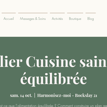
Accueil
Massages & Soins
Activités
Boutique
Blog
lier Cuisine sain
équilibrée
sam. 14 oct.
  |  
Harmonisez-moi - Bockslay 21
st ce que l'alimentation équilibrée ? Comment construire un plan re