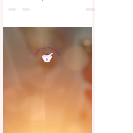
Le passage d’une année à l’autre a toujours
été un moment de seuil. Les anthropologues
aiment rappeler que toutes les cultures ont
marqué ce tournant par des gestes symbole :
dépôts d’offrandes, silence rituel, purification
par l’eau ou la fumée. Ce qui se joue n’est
pas seulement un changement de date, mais
un changement d’état. Lorsque décembre
s’efface, l’humain sent instinctivement qu’il lui
est donné une chance de revenir à l’essentiel
et d’ajuster sa trajectoire intérie