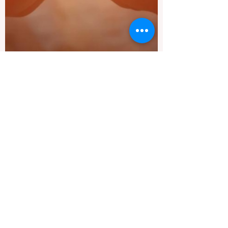
Mel
19 déc. 2025
9 min de lecture
Les symptômes d'un blocage
énergétique et comment les
libérer
Certains matins, on se lève avec l'impression