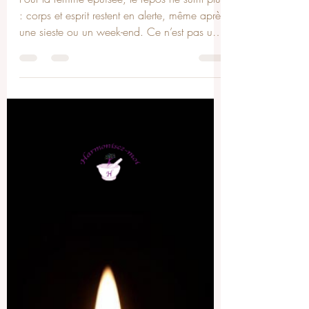
manque de volonté)
Pour la femme épuisée, le repos ne suffit plus
: corps et esprit restent en alerte, même après
une sieste ou un week-end. Ce n’est pas un
manque de volonté, mais le système nerveux
qui réclame une régulation profonde. Mes
soins holistiques et énergétiques, à Wiltz,
Bastogne ou à distance, offrent un retour au
corps et à l’équilibre.