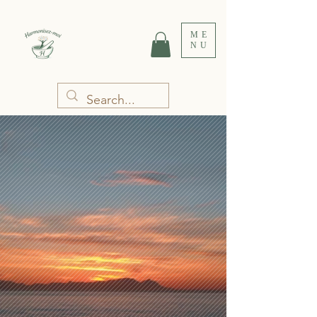
ME
NU