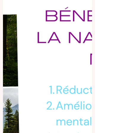
souvent considéré comme le repas le plus
important de la journée, et à juste titre. Après
une nuit de jeûne, notre corps a besoin
d'énergie pour relancer ses fonctions vitales
et son métabolisme. Ce premier repas joue
un rôle primordiale non seulement dans la
régulation de notre énergie mais aussi dans
notre capacité à maintenir une concentration
optimale et à éviter les fringales en milie