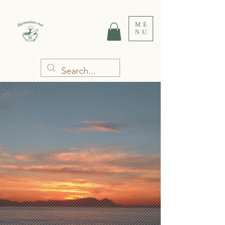
ME
NU